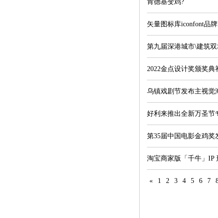
肯德基变鸡?
矢量图标库iconfon
第九届深港城市\建筑
2022金点设计奖颁奖
乌镇戏剧节发布主视觉
好利来推出全新万圣节
第35届中国电影金鸡奖
淘宝商家版「千牛」IP
«
1
2
3
4
5
6
7